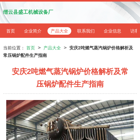
缙云县盛工机械设备厂
首页
企业简介
产品大全
联系我们
企业信息
访客
>
>
当前位置：
首页
产品大全
安庆2吨燃气蒸汽锅炉价格解析及
常压锅炉配件生产指南
安庆2吨燃气蒸汽锅炉价格解析及常
压锅炉配件生产指南