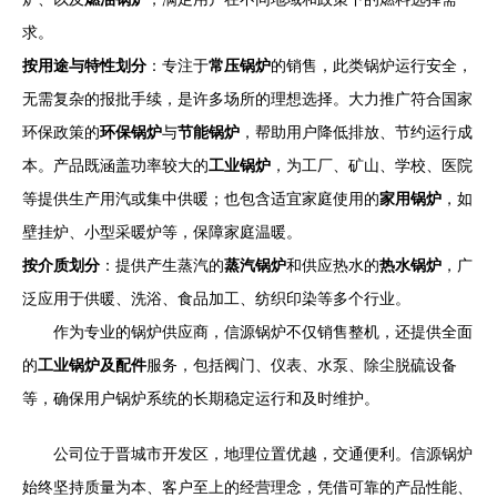
求。
按用途与特性划分
：专注于
常压锅炉
的销售，此类锅炉运行安全，
无需复杂的报批手续，是许多场所的理想选择。大力推广符合国家
环保政策的
环保锅炉
与
节能锅炉
，帮助用户降低排放、节约运行成
本。产品既涵盖功率较大的
工业锅炉
，为工厂、矿山、学校、医院
等提供生产用汽或集中供暖；也包含适宜家庭使用的
家用锅炉
，如
壁挂炉、小型采暖炉等，保障家庭温暖。
按介质划分
：提供产生蒸汽的
蒸汽锅炉
和供应热水的
热水锅炉
，广
泛应用于供暖、洗浴、食品加工、纺织印染等多个行业。
作为专业的锅炉供应商，信源锅炉不仅销售整机，还提供全面
的
工业锅炉及配件
服务，包括阀门、仪表、水泵、除尘脱硫设备
等，确保用户锅炉系统的长期稳定运行和及时维护。
公司位于晋城市开发区，地理位置优越，交通便利。信源锅炉
始终坚持质量为本、客户至上的经营理念，凭借可靠的产品性能、