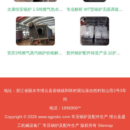
太康恒安锅炉 1.5吨燃气热水锅炉的专业之选
专业解析 WT型锅炉无级调速箱——泰安永强辅机厂家的核心供应产品
安庆2吨燃气蒸汽锅炉价格解析及常压锅炉配件生产指南
抚州锅炉配件铸造产业 以炉门、炉排片与链条炉排为核心的链条式服务
地址：浙江省丽水市缙云县壶镇镇和联村观坛庙自然村前山岙2号3车
间
电话：1896906**
Copyright © 2026
www.sgjxsbc.com
常压锅炉及配件生产
缙云县盛
工机械设备厂
常压锅炉及配件生产
版权所有
Sitemap